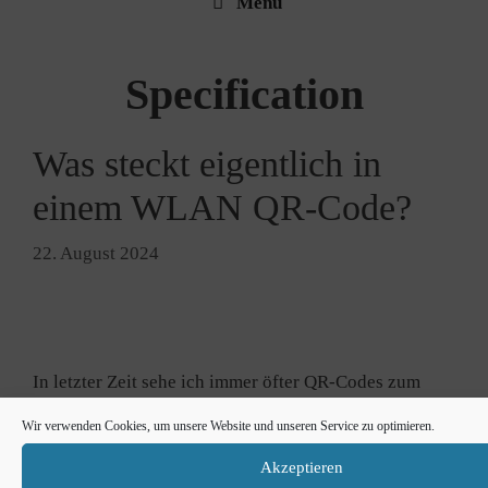
Menü
Specification
Was steckt eigentlich in
einem WLAN QR-Code?
22. August 2024
In letz­ter Zeit sehe ich immer öfter QR-​Codes zum
Log­in in WLAN-​Netze. Nach dem Scan über die
Wir verwenden Cookies, um unsere Website und unseren Service zu optimieren.
Kamera-​App auf dem Smart­phone wird das Han­dy
nach einer Bestä­ti­gung auto­ma­tisch mit dem WLAN
Akzeptieren