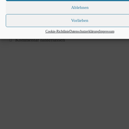
ver­bun­den. Kein läs­ti­ges Ein­tip­pen eines Pass­
worts mehr.
Ablehnen
Vorlieben
Wei­ter­le­sen …
Cookie-​Richtlinie
Datenschutzerklärung
Impressum
Kommentar hinterlassen