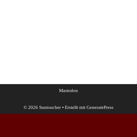
vor Kur­zem auf Tun­nel­bear gesto­ßen. Anders als vie­le
ande­re VPN-​Anbieter macht Tun­nel­bear die VPN-​
Konfiguration sehr ein­fach. Es gibt eine App für OSX,
…
Wei­ter­le­sen …
Kommentar hinterlassen
Mastodon
© 2026 Sun​toucher
• Erstellt mit
GeneratePress