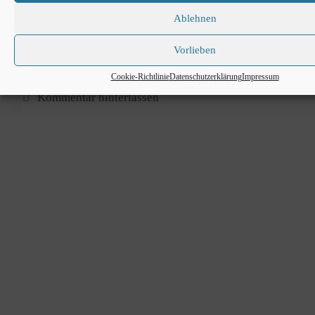
ver­bun­den. Kein läs­ti­ges Ein­tip­pen eines Pass­
worts mehr.
Ablehnen
Vorlieben
Wei­ter­le­sen …
Cookie-​Richtlinie
Datenschutzerklärung
Impressum
Kommentar hinterlassen