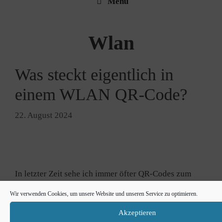
Menü
Wlan
Was steckt eigentlich in
einem WLAN QR-Code?
22. August 2024
In letz­ter Zeit sehe ich immer öfter QR-​Codes zum
Log­in in WLAN-​Netze. Nach dem Scan über die
Wir verwenden Cookies, um unsere Website und unseren Service zu optimieren.
Kamera-​App auf dem Smart­phone wird das Han­dy
nach einer Bestä­ti­gung auto­ma­tisch mit dem WLAN
Akzeptieren